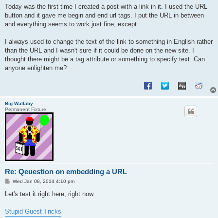
s
Today was the first time I created a post with a link in it. I used the URL
t
button and it gave me begin and end url tags. I put the URL in between
and everything seems to work just fine, except...
I always used to change the text of the link to something in English rather
than the URL and I wasn't sure if it could be done on the new site. I
thought there might be a tag attribute or something to specify text. Can
anyone enlighten me?
Big Wallaby
Permanent Fixture
Re: Qeuestion on embedding a URL
P
Wed Jan 08, 2014 4:10 pm
o
s
Let's test it right here, right now.
t
Stupid Guest Tricks