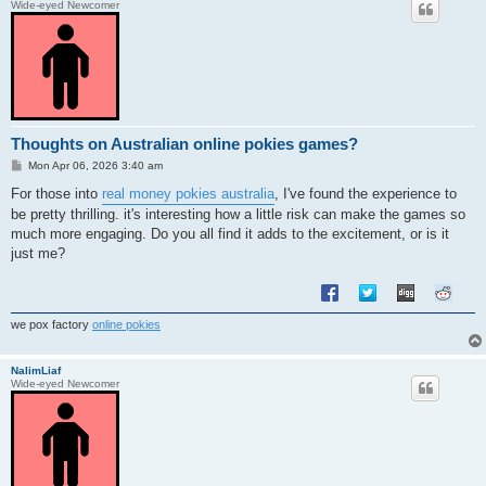
Wide-eyed Newcomer
Thoughts on Australian online pokies games?
P
Mon Apr 06, 2026 3:40 am
o
s
For those into
real money pokies australia
, I've found the experience to
t
be pretty thrilling. it's interesting how a little risk can make the games so
much more engaging. Do you all find it adds to the excitement, or is it
just me?
we pox factory
online pokies
NalimLiaf
Wide-eyed Newcomer