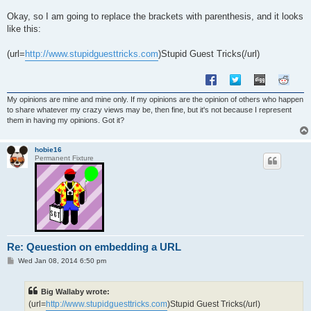
Okay, so I am going to replace the brackets with parenthesis, and it looks
like this:
(url=
http://www.stupidguesttricks.com
)Stupid Guest Tricks(/url)
My opinions are mine and mine only. If my opinions are the opinion of others who happen
to share whatever my crazy views may be, then fine, but it's not because I represent
them in having my opinions. Got it?
hobie16
Permanent Fixture
Re: Qeuestion on embedding a URL
P
Wed Jan 08, 2014 6:50 pm
o
s
t
Big Wallaby wrote:
(url=
http://www.stupidguesttricks.com
)Stupid Guest Tricks(/url)