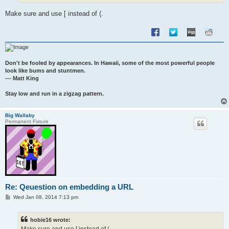
Make sure and use [ instead of (.
Don't be fooled by appearances. In Hawaii, some of the most powerful people
look like bums and stuntmen.
--- Matt King
Stay low and run in a zigzag pattern.
Big Wallaby
Permanent Fixture
Re: Qeuestion on embedding a URL
P
Wed Jan 08, 2014 7:13 pm
o
s
t
hobie16 wrote: