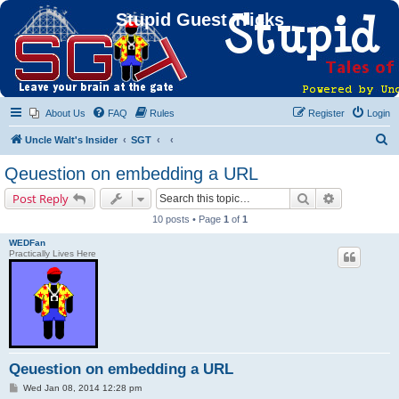
Stupid Guest Tricks
About Us
FAQ
Rules
Register
Login
S
Uncle Walt's Insider
SGT
e
Qeuestion on embedding a URL
a
Search
Advanced s
Post Reply
r
10 posts • Page
1
of
1
c
WEDFan
h
Practically Lives Here
Qeuestion on embedding a URL
P
Wed Jan 08, 2014 12:28 pm
o