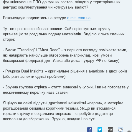
функціонування ППО до гучних застав, обшуків у територіальних
центрах комплектування чи котирувань валют?
Рекомендую подивитись на ресурс
e-mis.com.ua
Тут не просто скопійовані новини. Сайт орієнтується зручну
організацію та роздільну подачу матеріалів. Виділю кілька сильних
сторін:
- Блоки "Trending" і "Must Read" – з першого погляду помічаєте теми,
які набирають найбільше обговорень (наприклад, нові умови
боксерської федерації для Усика або деталі удару РФ по Києву).
- Рубрика Dual Insights – оригінальне рішення з аналізом з двох боків
(або різні аспекти однієї проблеми).
- Зручна групова стрічка – статті винесені у блоки, і ви не потопаєте у
нескінченному переліку назв статей.
Я ціную на сайті відсутні дратівливі клікбейтні «перли», а матеріал
розташований секціями короткими тезами. Якщо ви втомилися
гортати стрічку в соціальних мережах – спробуйте додати це
посилання до збережених. Зручно, швидко і по суті.