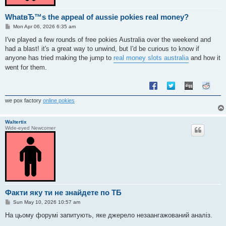
WhatвЂ™s the appeal of aussie pokies real money?
P
Mon Apr 06, 2026 6:35 am
o
s
I've played a few rounds of free pokies Australia over the weekend and
t
had a blast! it's a great way to unwind, but I'd be curious to know if
anyone has tried making the jump to
real money slots australia
and how it
went for them.
we pox factory
online pokies
Waltertix
Wide-eyed Newcomer
Факти яку ти не знайдете по ТБ
P
Sun May 10, 2026 10:57 am
o
s
На цьому форумі запитують, яке джерело незаангажований аналіз.
t