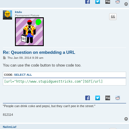
ktulu
Permanent Fixture
Re: Qeuestion on embedding a URL
P
Thu Jan 09, 2014 9:39 am
o
s
You can use the code button to show code too.
t
CODE:
SELECT ALL
"People can drink coke and pepsi, but they can't pee in the street."
812114
NalimLiaf