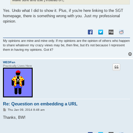
Make sure and use [ instead of (.
Yes. Undo what I did to show it. Plus, if you're here linking to the SGT
homepage, there is something wrong with you. Just my professional
opinion.
My opinions are mine and mine only. If my opinions are the opinion of others who happen
to share whatever my crazy views may be, then fine, but it's not because I represent
them in having my opinions. Got it?
WEDFan
Practically Lives Here
Re: Qeuestion on embedding a URL
P
Thu Jan 09, 2014 8:48 am
o
s
Thanks, BW!
t