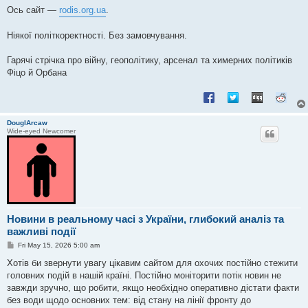
Ось сайт —
rodis.org.ua
.
Ніякої політкоректності. Без замовчування.
Гарячі стрічка про війну, геополітику, арсенал та химерних політиків
Фіцо й Орбана
DouglArcaw
Wide-eyed Newcomer
Новини в реальному часі з України, глибокий аналіз та
важливі події
P
Fri May 15, 2026 5:00 am
o
s
Хотів би звернути увагу цікавим сайтом для охочих постійно стежити
t
головних подій в нашій країні. Постійно моніторити потік новин не
завжди зручно, що робити, якщо необхідно оперативно дістати факти
без води щодо основних тем: від стану на лінії фронту до