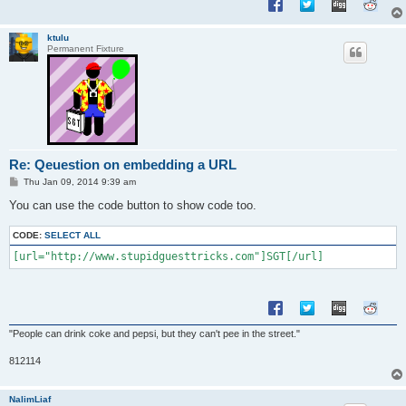
ktulu
Permanent Fixture
Re: Qeuestion on embedding a URL
P
Thu Jan 09, 2014 9:39 am
o
s
You can use the code button to show code too.
t
CODE:
SELECT ALL
"People can drink coke and pepsi, but they can't pee in the street."
812114
NalimLiaf