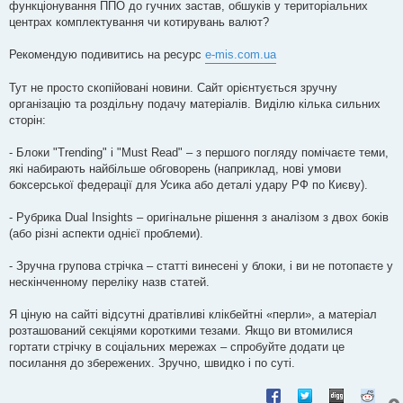
функціонування ППО до гучних застав, обшуків у територіальних
центрах комплектування чи котирувань валют?
Рекомендую подивитись на ресурс
e-mis.com.ua
Тут не просто скопійовані новини. Сайт орієнтується зручну
організацію та роздільну подачу матеріалів. Виділю кілька сильних
сторін:
- Блоки "Trending" і "Must Read" – з першого погляду помічаєте теми,
які набирають найбільше обговорень (наприклад, нові умови
боксерської федерації для Усика або деталі удару РФ по Києву).
- Рубрика Dual Insights – оригінальне рішення з аналізом з двох боків
(або різні аспекти однієї проблеми).
- Зручна групова стрічка – статті винесені у блоки, і ви не потопаєте у
нескінченному переліку назв статей.
Я ціную на сайті відсутні дратівливі клікбейтні «перли», а матеріал
розташований секціями короткими тезами. Якщо ви втомилися
гортати стрічку в соціальних мережах – спробуйте додати це
посилання до збережених. Зручно, швидко і по суті.