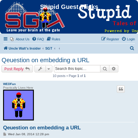
Stupid Guest Tricks
About Us
FAQ
Rules
Register
Login
S
Uncle Walt's Insider
SGT
e
Qeuestion on embedding a URL
a
Search
Advanced s
Post Reply
r
10 posts • Page
1
of
1
c
WEDFan
h
Practically Lives Here
Qeuestion on embedding a URL
P
Wed Jan 08, 2014 12:28 pm
o