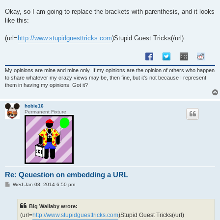
Okay, so I am going to replace the brackets with parenthesis, and it looks
like this:
(url=
http://www.stupidguesttricks.com
)Stupid Guest Tricks(/url)
My opinions are mine and mine only. If my opinions are the opinion of others who happen
to share whatever my crazy views may be, then fine, but it's not because I represent
them in having my opinions. Got it?
hobie16
Permanent Fixture
Re: Qeuestion on embedding a URL
P
Wed Jan 08, 2014 6:50 pm
o
s
t
Big Wallaby wrote:
(url=
http://www.stupidguesttricks.com
)Stupid Guest Tricks(/url)