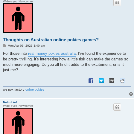
Wide-eyed Newcomer
Thoughts on Australian online pokies games?
P
Mon Apr 06, 2026 3:40 am
o
s
For those into
real money pokies australia
, I've found the experience to
t
be pretty thrilling. it's interesting how a little risk can make the games so
much more engaging. Do you all find it adds to the excitement, or is it
just me?
we pox factory
online pokies
NalimLiaf
Wide-eyed Newcomer