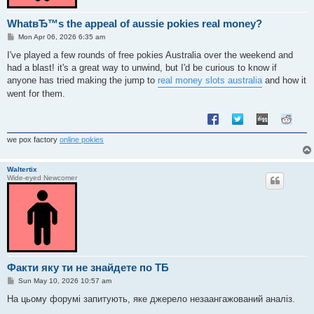
WhatвЂ™s the appeal of aussie pokies real money?
P
Mon Apr 06, 2026 6:35 am
o
s
I've played a few rounds of free pokies Australia over the weekend and
t
had a blast! it's a great way to unwind, but I'd be curious to know if
anyone has tried making the jump to
real money slots australia
and how it
went for them.
we pox factory
online pokies
Waltertix
Wide-eyed Newcomer
Факти яку ти не знайдете по ТБ
P
Sun May 10, 2026 10:57 am
o
s
На цьому форумі запитують, яке джерело незаангажований аналіз.
t