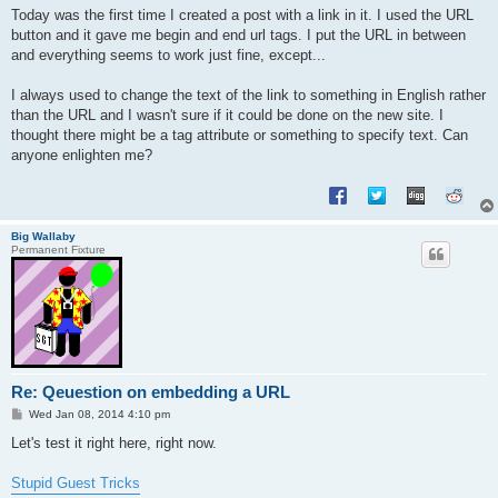
s
Today was the first time I created a post with a link in it. I used the URL
t
button and it gave me begin and end url tags. I put the URL in between
and everything seems to work just fine, except...
I always used to change the text of the link to something in English rather
than the URL and I wasn't sure if it could be done on the new site. I
thought there might be a tag attribute or something to specify text. Can
anyone enlighten me?
Big Wallaby
Permanent Fixture
Re: Qeuestion on embedding a URL
P
Wed Jan 08, 2014 4:10 pm
o
s
Let's test it right here, right now.
t
Stupid Guest Tricks