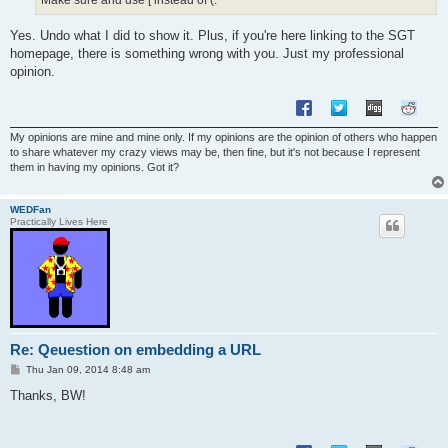
Make sure and use [ instead of (.
Yes. Undo what I did to show it. Plus, if you're here linking to the SGT
homepage, there is something wrong with you. Just my professional
opinion.
My opinions are mine and mine only. If my opinions are the opinion of others who happen
to share whatever my crazy views may be, then fine, but it's not because I represent
them in having my opinions. Got it?
WEDFan
Practically Lives Here
Re: Qeuestion on embedding a URL
P
Thu Jan 09, 2014 8:48 am
o
s
Thanks, BW!
t