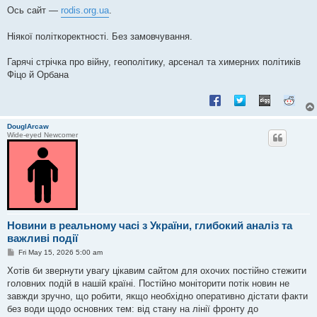
Ось сайт —
rodis.org.ua
.
Ніякої політкоректності. Без замовчування.
Гарячі стрічка про війну, геополітику, арсенал та химерних політиків
Фіцо й Орбана
DouglArcaw
Wide-eyed Newcomer
Новини в реальному часі з України, глибокий аналіз та
важливі події
P
Fri May 15, 2026 5:00 am
o
s
Хотів би звернути увагу цікавим сайтом для охочих постійно стежити
t
головних подій в нашій країні. Постійно моніторити потік новин не
завжди зручно, що робити, якщо необхідно оперативно дістати факти
без води щодо основних тем: від стану на лінії фронту до