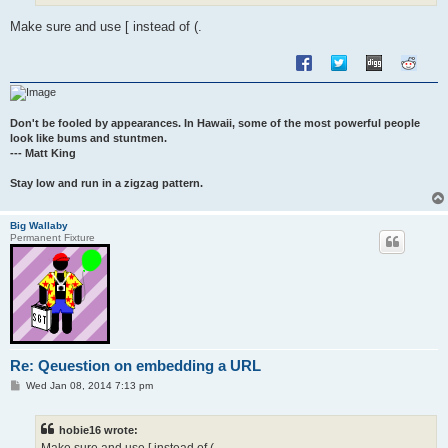
Make sure and use [ instead of (.
Don't be fooled by appearances. In Hawaii, some of the most powerful people
look like bums and stuntmen.
--- Matt King
Stay low and run in a zigzag pattern.
Big Wallaby
Permanent Fixture
Re: Qeuestion on embedding a URL
P
Wed Jan 08, 2014 7:13 pm
o
s
t
hobie16 wrote: