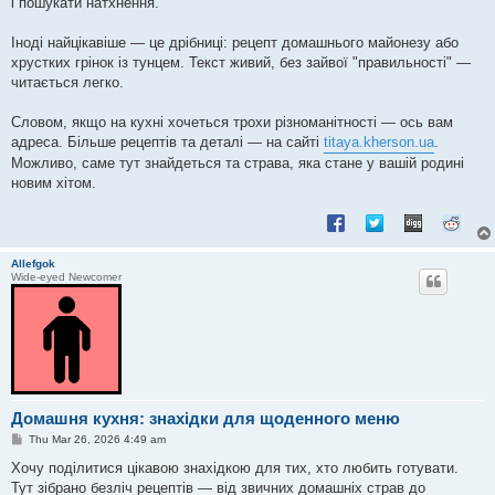
і пошукати натхнення.
Іноді найцікавіше — це дрібниці: рецепт домашнього майонезу або
хрустких грінок із тунцем. Текст живий, без зайвої "правильності" —
читається легко.
Словом, якщо на кухні хочеться трохи різноманітності — ось вам
адреса. Більше рецептів та деталі — на сайті
titaya.kherson.ua
.
Можливо, саме тут знайдеться та страва, яка стане у вашій родині
новим хітом.
Allefgok
Wide-eyed Newcomer
Домашня кухня: знахідки для щоденного меню
P
Thu Mar 26, 2026 4:49 am
o
s
Хочу поділитися цікавою знахідкою для тих, хто любить готувати.
t
Тут зібрано безліч рецептів — від звичних домашніх страв до