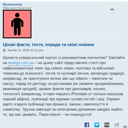
Michaelemide
Wide-eyed Newcomer
Цікаві факти, тести, поради та свіжі новини
P
Sat Apr 11, 2026 12:31 pm
o
s
Шукаєте універсальний портал із різноманітним контентом? Завітайте
t
на
ienergo.com.ua
– на цьому сайті представлені статті про
найрізноманітніші теми: від свіжих новин, політики та військової
тематики до психології, тестів та кулінарії (яєчня, великодні традиції|
наприклад, як приготувати яєчню або що обрати – панетоне чи
паску), порад по догляду за рослинами (як оживити орхідею|зокрема,
реанімація орхідей), цікавих фактів про динозаврів, космос,
технології (наприклад, історія першого iPhone|як-от скільки коштував
перший айфон), публікації про відомих особистостей і шоу. Окремо
варто згадати публікації про фінанси, закони, самопочуття й
символіку. Зручна навігація за категоріями допоможе швидко знайти
те, що вас цікавить. Перегляньте – не пошкодуєте!