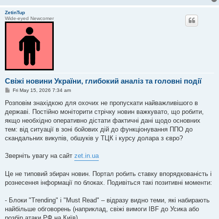
ZetinTup
Wide-eyed Newcomer
Свіжі новини України, глибокий аналіз та головні події
P
Fri May 15, 2026 7:34 am
o
s
Розповім знахідкою для охочих не пропускати найважливішого в
t
державі. Постійно моніторити стрічку новин важкувато, що робити,
якщо необхідно оперативно дістати фактичні дані щодо основних
тем: від ситуації в зоні бойових дій до функціонування ППО до
скандальних викупів, обшуків у ТЦК і курсу долара з євро?
Зверніть увагу на сайт
zet.in.ua
Це не типовий збирач новин. Портал робить ставку впорядкованість і
рознесення інформації по блоках. Подивіться такі позитивні моменти:
- Блоки "Trending" і "Must Read" – відразу видно теми, які набирають
найбільше обговорень (наприклад, свіжі вимоги IBF до Усика або
розбір атаки РФ на Київ).