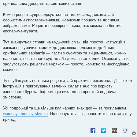
оригінальних десертів та святкових страв.
Кожен рецепт супроводжується не тільки складниками, а й
особистими спостереженнями, нюансами процесу та якісними
зображеннями. Рецепти перевірені часом, тож можна не боятися
експериментувати.
Тут знайдуться страви на будь-який смак: від простої інструкції з
запікання курячих гомілок до домашніх пельменів до більш
оригінальних варіантів — пасти з сьомгою та яйцем-пашот, ніжних
вареників, повітряного суфле або домашньої халви. Окремої уваги
заслуговують рецепти з буряком — просто, корисно та несподівано
смачно.
Тут публікують не тільки рецепти, а й практичні рекомендації — як-от
інструкція з приготування зелених салатів або про користь
запеченого буряка. Інформація викладена просто й водночас
змістовно.
Усі подробиці та ще більше кулінарних знахідок — за посиланням
womday.khmelnytskyi.ua
. Не пропустіть — ці рецепти точно стануть у
пригоді!