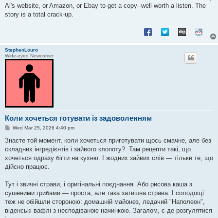
t
Al's website, or Amazon, or Ebay to get a copy--well worth a listen. The
story is a total crack-up.
StephenLouro
Wide-eyed Newcomer
Коли хочеться готувати із задоволенням
P
Wed Mar 25, 2026 4:40 pm
o
s
Знаєте той момент, коли хочеться приготувати щось смачне, але без
t
складних інгредієнтів і зайвого клопоту?. Там рецепти такі, що
хочеться одразу бігти на кухню. І жодних зайвих слів — тільки те, що
дійсно працює.
Тут і звичні страви, і оригінальні поєднання. Або рисова каша з
сушеними грибами — проста, але така затишна страва. І солодощі
теж не обійшли стороною: домашній майонез, ледачий "Наполеон",
віденські вафлі з несподіваною начинкою. Загалом, є де розгулятися