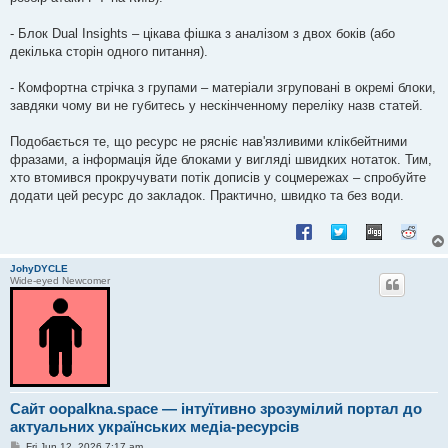
- Блок Dual Insights – цікава фішка з аналізом з двох боків (або
декілька сторін одного питання).
- Комфортна стрічка з групами – матеріали згруповані в окремі блоки,
завдяки чому ви не губитесь у нескінченному переліку назв статей.
Подобається те, що ресурс не рясніє нав'язливими клікбейтними
фразами, а інформація йде блоками у вигляді швидких нотаток. Тим,
хто втомився прокручувати потік дописів у соцмережах – спробуйте
додати цей ресурс до закладок. Практично, швидко та без води.
JohyDYCLE
Wide-eyed Newcomer
Сайт oopalkna.space — інтуїтивно зрозумілий портал до
актуальних українських медіа-ресурсів
P
Fri Jun 12, 2026 7:17 am