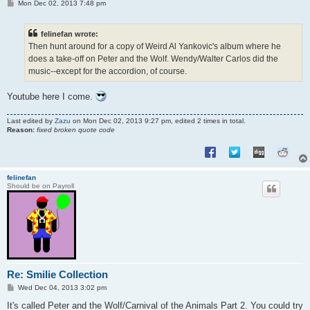
P
Mon Dec 02, 2013 7:48 pm
o
s
t
felinefan wrote:
Then hunt around for a copy of Weird Al Yankovic's album where he
does a take-off on Peter and the Wolf. Wendy/Walter Carlos did the
music--except for the accordion, of course.
Youtube here I come.
Last edited by
Zazu
on Mon Dec 02, 2013 9:27 pm, edited 2 times in total.
Reason:
fixed broken quote code
felinefan
Should be on Payroll
Re: Smilie Collection
P
Wed Dec 04, 2013 3:02 pm
o
s
It's called Peter and the Wolf/Carnival of the Animals Part 2. You could try