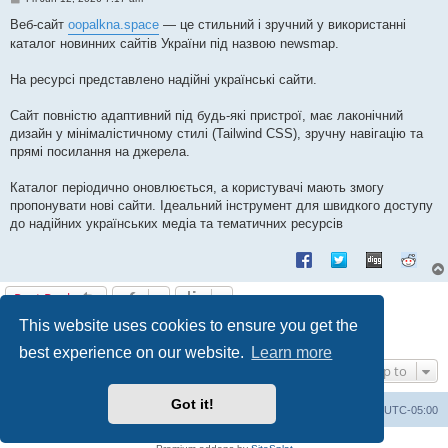
o
s
Веб-сайт
oopalkna.space
— це стильний і зручний у використанні
t
каталог новинних сайтів України під назвою newsmap.
На ресурсі представлено надійні українські сайти.
Сайт повністю адаптивний під будь-які пристрої, має лаконічний
дизайн у мінімалістичному стилі (Tailwind CSS), зручну навігацію та
прямі посилання на джерела.
Каталог періодично оновлюється, а користувачі мають змогу
пропонувати нові сайти. Ідеальний інструмент для швидкого доступу
до надійних українських медіа та тематичних ресурсів
Post Reply
This website uses cookies to ensure you get the
1
2
Previous
17 posts
best experience on our website.
Learn more
Jump to
Got it!
Uncle Walt's Insider
SGT
Delete cookies
All times are
UTC-05:00
Powered by
phpBB
® Forum Software © phpBB Limited