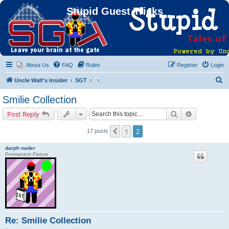
Stupid Guest Tricks
About Us
FAQ
Rules
Register
Login
S
Uncle Walt's Insider
SGT
e
Smilie Collection
a
Search
Advanced s
Post Reply
r
c
1
2
Previous
17 posts
h
darph nader
Permanent Fixture
Re: Smilie Collection