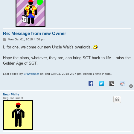
Re: Message from new Owner
P
Mon Oct 01, 2018 4:50 pm
o
s
I, for one, welcome our new Uncle Walt's overlords.
t
Hope the plans, whatever, they are, can bring SGT back to life. I miss the
Golden Age of SGT.
Last edited by
BRWombat
on Thu Oct 04, 2018 2:27 pm, edited 1 time in total.
Near Philly
Regular Guest