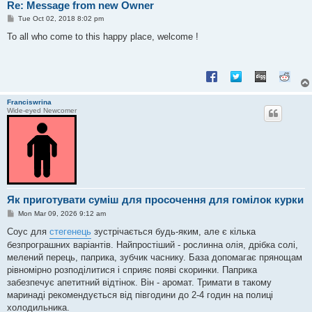
Re: Message from new Owner
P
Tue Oct 02, 2018 8:02 pm
o
s
To all who come to this happy place, welcome !
t
Franciswrina
Wide-eyed Newcomer
Як приготувати суміш для просочення для гомілок курки
P
Mon Mar 09, 2026 9:12 am
o
s
Соус для
стегенець
зустрічається будь-яким, але є кілька
t
безпрограшних варіантів. Найпростіший - рослинна олія, дрібка солі,
мелений перець, паприка, зубчик часнику. База допомагає прянощам
рівномірно розподілитися і сприяє появі скоринки. Паприка
забезпечує апетитний відтінок. Він - аромат. Тримати в такому
маринаді рекомендується від півгодини до 2-4 годин на полиці
холодильника.