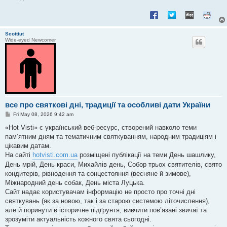
Scotttut
Wide-eyed Newcomer
все про святкові дні, традиції та особливі дати України
P
Fri May 08, 2026 9:42 am
o
s
«Hot Visti» є український веб-ресурс, створений навколо теми
t
пам’ятним дням та тематичним святкуванням, народним традиціям і
цікавим датам.
На сайті
hotvisti.com.ua
розміщені публікації на теми День шашлику,
День мрій, День краси, Михайлів день, Собор трьох святителів, свято
кондитерів, рівнодення та сонцестояння (весняне й зимове),
Міжнародний день собак, День міста Луцька.
Сайт надає користувачам інформацію не просто про точні дні
святкувань (як за новою, так і за старою системою літочислення),
але й поринути в історичне підґрунтя, вивчити пов’язані звичаї та
зрозуміти актуальність кожного свята сьогодні.