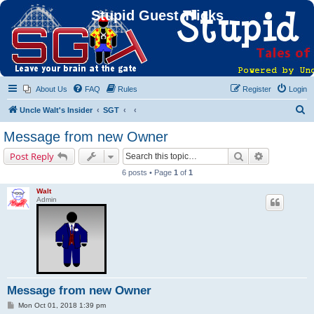
Stupid Guest Tricks
About Us
FAQ
Rules
Register
Login
S
Uncle Walt's Insider
SGT
e
Message from new Owner
a
Search
Advanced s
Post Reply
r
6 posts • Page
1
of
1
c
Walt
h
Admin
Message from new Owner
P
Mon Oct 01, 2018 1:39 pm
o